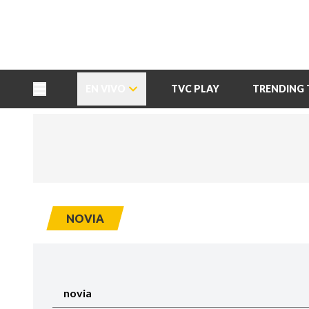
TU NOTA
DEPORTES TVC
HRN
EN VIVO
TVC PLAY
TRENDING 
NOVIA