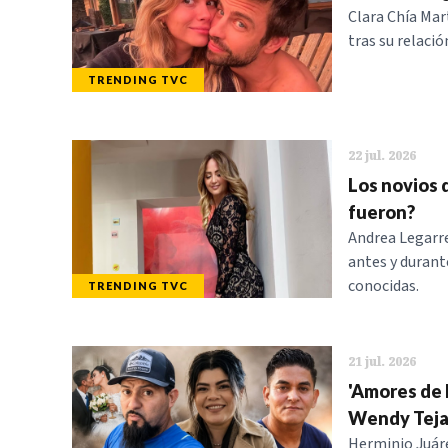
Clara Chía Mar
tras su relació
TRENDING TVC
22 jul. 2026
Los novios 
fueron?
Andrea Legarre
antes y durant
conocidas.
TRENDING TVC
21 jul. 2026
'Amores de l
Wendy Tej
Herminio Juáre