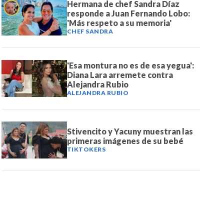
Hermana de chef Sandra Díaz
responde a Juan Fernando Lobo:
'Más respeto a su memoria'
CHEF SANDRA
'Esa montura no es de esa yegua':
Diana Lara arremete contra
Alejandra Rubio
ALEJANDRA RUBIO
Stivencito y Yacuny muestran las
primeras imágenes de su bebé
TIKTOKERS