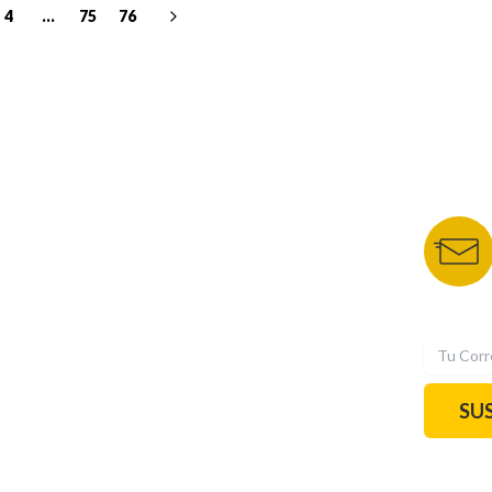
4
...
75
76
NUESTROS PORTALES
BOLETÍN 
TU NOTA
DEPORTES TVC
HRN
N
SU