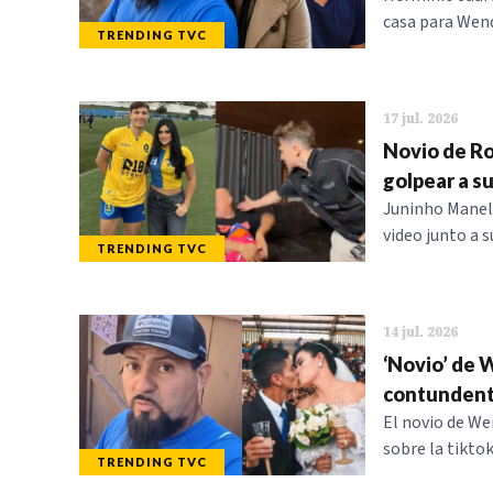
casa para Wendy
TRENDING TVC
17 jul. 2026
Novio de Ro
golpear a s
Juninho Manell
video junto a s
TRENDING TVC
14 jul. 2026
‘Novio’ de 
contundent
El novio de We
sobre la tiktok
TRENDING TVC