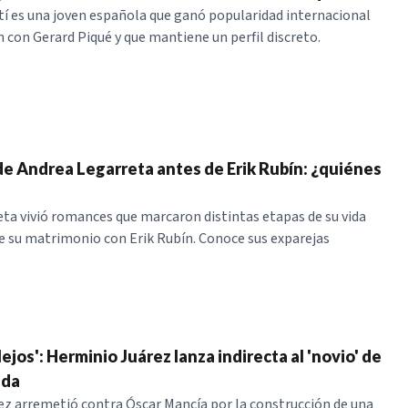
tí es una joven española que ganó popularidad internacional
n con Gerard Piqué y que mantiene un perfil discreto.
de Andrea Legarreta antes de Erik Rubín: ¿quiénes
ta vivió romances que marcaron distintas etapas de su vida
e su matrimonio con Erik Rubín. Conoce sus exparejas
ejos': Herminio Juárez lanza indirecta al 'novio' de
ada
z arremetió contra Óscar Mancía por la construcción de una