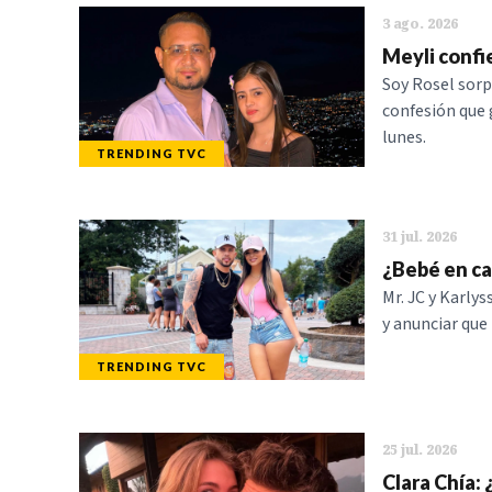
3 ago. 2026
Meyli confie
Soy Rosel sorp
confesión que 
lunes.
TRENDING TVC
31 jul. 2026
¿Bebé en ca
Mr. JC y Karly
y anunciar que
TRENDING TVC
25 jul. 2026
Clara Chía: