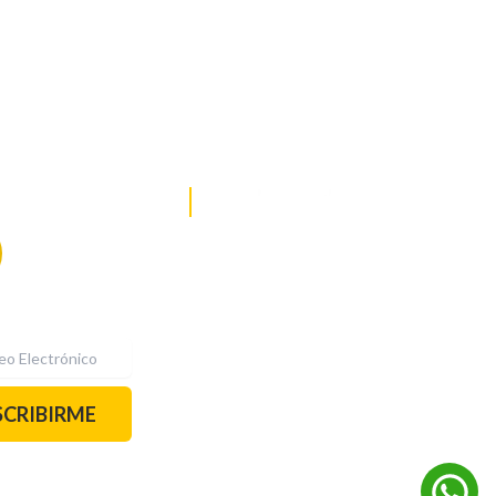
DE NOTICIAS
PAUTA CON NOSOTROS
Recibe las
mejores
historias
REDES SOCIALES
directamente a
tu correo.
¡Suscríbete YA!
SCRIBIRME