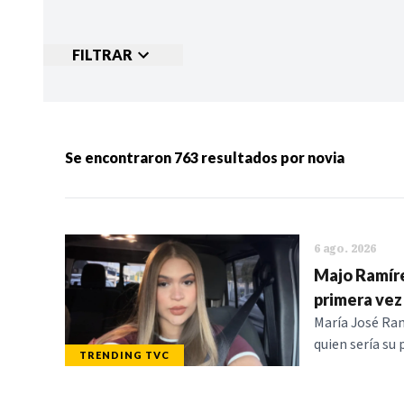
FILTRAR
Ordenar por:
MÁS RECIENTES
MENOS
Se encontraron
763
resultados por
novia
Categorias:
NOTICIAS
S
6 ago. 2026
Majo Ramíre
primera vez
María José Ram
quien sería su
TRENDING TVC