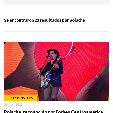
Ordenar por:
MÁS RECIENTES
Se encontraron
23
resultados por
polache
MENOS RECIENTES
Periodo:
IR
TRENDING TVC
26 dic. 2025
Categorias:
Polache, reconocido por Forbes Centroamérica