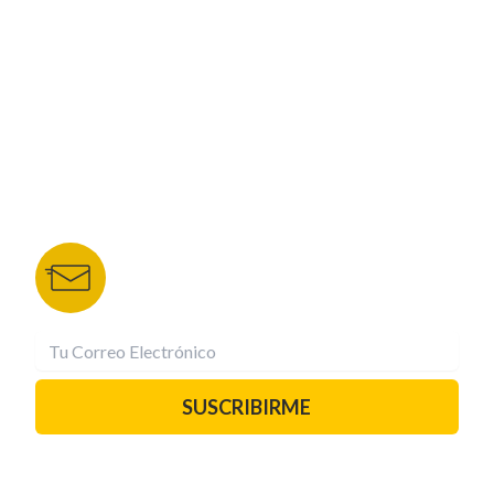
NUESTROS PORTALES
TU NOTA
DEPORTES TVC
HRN
BOLETÍN DE NOTICIAS
Recibe las mejores historias directamente a tu
correo.
¡Suscríbete YA!
SUSCRIBIRME
PAUTA CON NOSOTROS