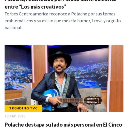
NOTICIAS
entre “Los más creativos”
Forbes Centroamérica reconoce a Polache por sus temas
emblemáticos y su estilo que mezcla humor, trova y orgullo
SERIES
nacional.
TRENDING TVC
14 abr. 2025
Polache destapa su lado más personal en El Cinco