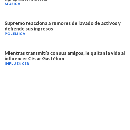
MUSICA
Supremo reacciona a rumores de lavado de activos y
defiende sus ingresos
POLEMICA
Mientras transmitía con sus amigos, le quitan la vida al
influencer César Gastélum
INFLUENCER
TELEVICENTRO
Contáctanos
Mapa del sitio