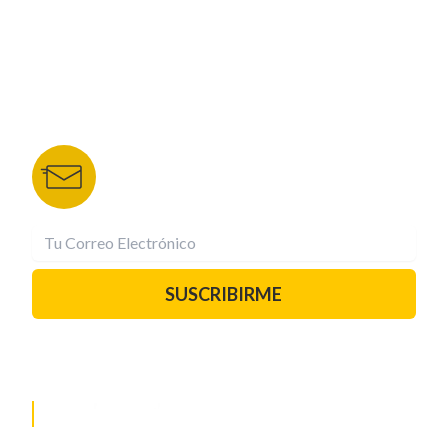
DEPORTES TVC
HRN
BOLETÍN DE NOTICIAS
Recibe las mejores historias directamente a tu
correo.
¡Suscríbete YA!
SUSCRIBIRME
PAUTA CON NOSOTROS