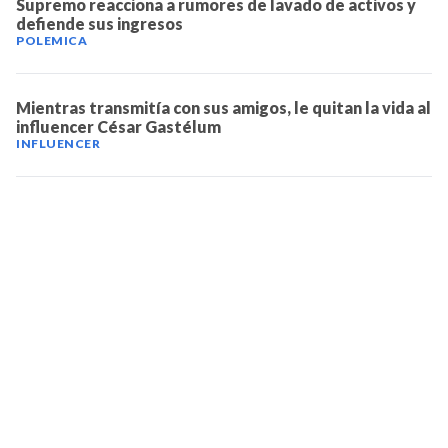
Supremo reacciona a rumores de lavado de activos y
defiende sus ingresos
POLEMICA
Mientras transmitía con sus amigos, le quitan la vida al
influencer César Gastélum
INFLUENCER
TELEVICENTRO
Contáctanos
Mapa del sitio
Teléfono PBX: 2280-5514
Trabaja con nosotros
RSS