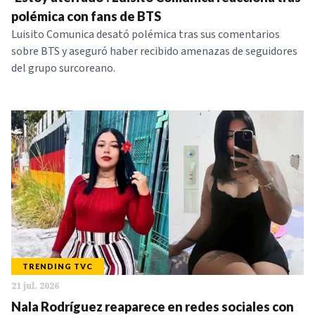
NOTICIAS
polémica con fans de BTS
Luisito Comunica desató polémica tras sus comentarios
sobre BTS y aseguró haber recibido amenazas de seguidores
SERIES
del grupo surcoreano.
TRENDING TVC
21 jul. 2026
Nala Rodríguez reaparece en redes sociales con