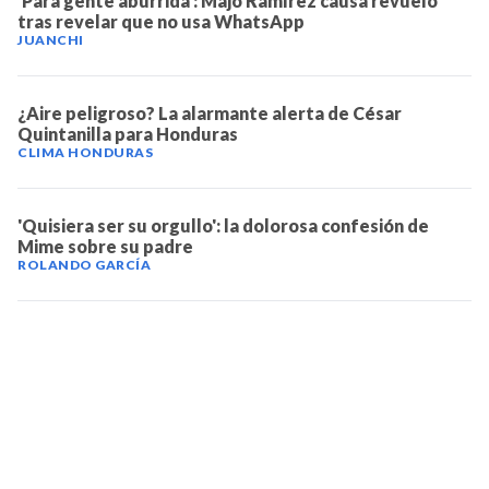
'Para gente aburrida': Majo Ramírez causa revuelo
tras revelar que no usa WhatsApp
JUANCHI
¿Aire peligroso? La alarmante alerta de César
Quintanilla para Honduras
CLIMA HONDURAS
'Quisiera ser su orgullo': la dolorosa confesión de
Mime sobre su padre
ROLANDO GARCÍA
TELEVICENTRO
Contáctanos
Mapa del sitio