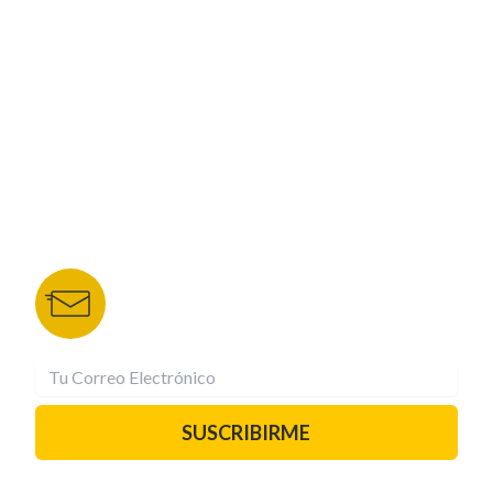
NUESTROS PORTALES
TU NOTA
DEPORTES TVC
HRN
BOLETÍN DE NOTICIAS
Recibe las mejores historias directamente a tu
correo.
¡Suscríbete YA!
SUSCRIBIRME