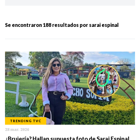
Ordenar por:
MÁS RECIENTES
Se encontraron
188
resultados por
sarai espinal
MENOS RECIENTES
Periodo:
IR
TRENDING TVC
28 mar. 2026
Categorias:
¿Brujería? Hallan supuesta foto de Sarai Espinal