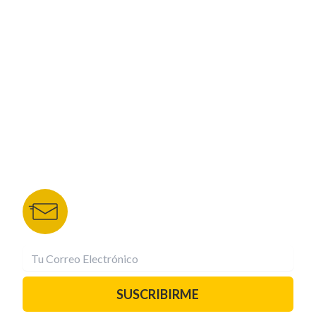
CORPORATIVO
NUESTROS PORTALES
TU NOTA
DEPORTES TVC
HRN
BOLETÍN DE NOTICIAS
Recibe las mejores historias directamente a tu
correo.
¡Suscríbete YA!
SUSCRIBIRME