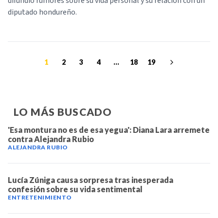
difundió rumores sobre su vida personal y su relación con un
diputado hondureño.
1
2
3
4
...
18
19
LO MÁS BUSCADO
'Esa montura no es de esa yegua': Diana Lara arremete
contra Alejandra Rubio
ALEJANDRA RUBIO
Lucía Zúniga causa sorpresa tras inesperada
confesión sobre su vida sentimental
ENTRETENIMIENTO