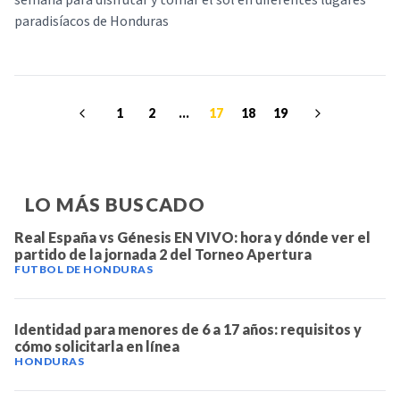
semana para disfrutar y tomar el sol en diferentes lugares
paradisíacos de Honduras
1
2
...
17
18
19
LO MÁS BUSCADO
Real España vs Génesis EN VIVO: hora y dónde ver el
partido de la jornada 2 del Torneo Apertura
FUTBOL DE HONDURAS
Identidad para menores de 6 a 17 años: requisitos y
cómo solicitarla en línea
HONDURAS