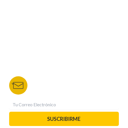
CORPORATIVO
NUESTROS PORTALES
TU NOTA
DEPORTES TVC
HRN
BOLETÍN DE NOTICIAS
Recibe las mejores historias directamente a tu
correo.
¡Suscríbete YA!
SUSCRIBIRME