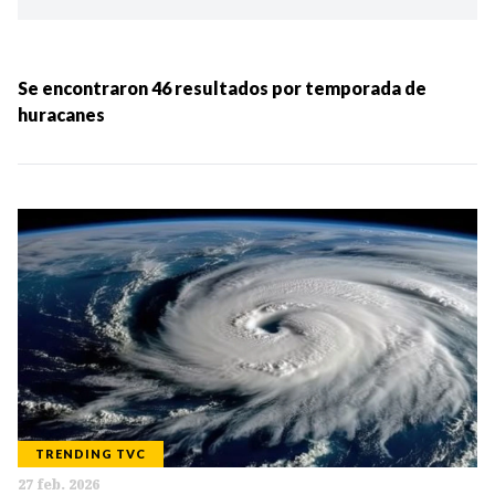
Ordenar por:
MÁS RECIENTES
Se encontraron
46
resultados por
temporada de
huracanes
MENOS RECIENTES
Periodo:
IR
TRENDING TVC
Categorias:
27 feb. 2026