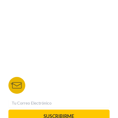
ESPECIALES
CORPORATIVO
NUESTROS PORTALES
TU NOTA
DEPORTES TVC
HRN
BOLETÍN DE NOTICIAS
Recibe las mejores historias directamente a tu
correo.
¡Suscríbete YA!
SUSCRIBIRME