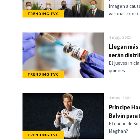
imagen a causa
vacunas contra
TRENDING TVC
4 may. 2021
Llegan más 
serán distr
El jueves inic
quienes
TRENDING TVC
3 may. 2021
Príncipe Ha
Balvin para
El duque de Su
Meghan?
TRENDING TVC