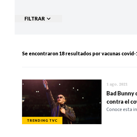
FILTRAR
Ordenar por:
MÁS RECIENTES
MENOS
Se encontraron
18
resultados por
vacunas covid-
Categorias:
NOTICIAS
S
1 ago. 2021
Bad Bunny d
contra el co
Conoce esta i
TRENDING TVC