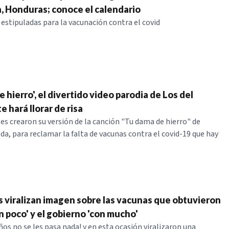
, Honduras; conoce el calendario
 estipuladas para la vacunación contra el covid
 hierro', el divertido video parodia de Los del
e hará llorar de risa
s crearon su versión de la canción "Tu dama de hierro" de
da, para reclamar la falta de vacunas contra el covid-19 que hay
viralizan imagen sobre las vacunas que obtuvieron
n poco' y el gobierno 'con mucho'
ños no se les pasa nada! y en esta ocasión viralizaron una