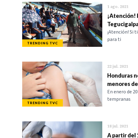
1 ago. 2021
¡Atención! 
Tegucigalp
¡Atención! Si 
para ti
TRENDING TVC
22 jul. 2021
Honduras ne
menores de
En enero de 20
tempranas
TRENDING TVC
18 jul. 2021
A partir del