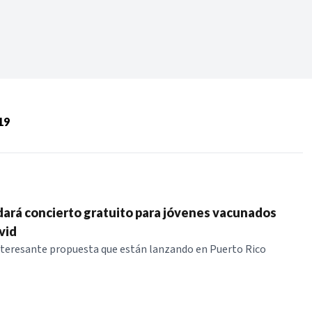
Periodo:
 RECIENTES
19
ERIES
ará concierto gratuito para jóvenes vacunados
vid
nteresante propuesta que están lanzando en Puerto Rico