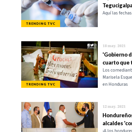
Tegucigalpa
Aquí las fechas
TRENDING TVC
18 may. 2021
'Gobierno de
cuarto que t
Los comediante
Marisela Esque
en Honduras
TRENDING TVC
12 may. 2021
Hondureños 
alcaldes 'co
¡A los hondure