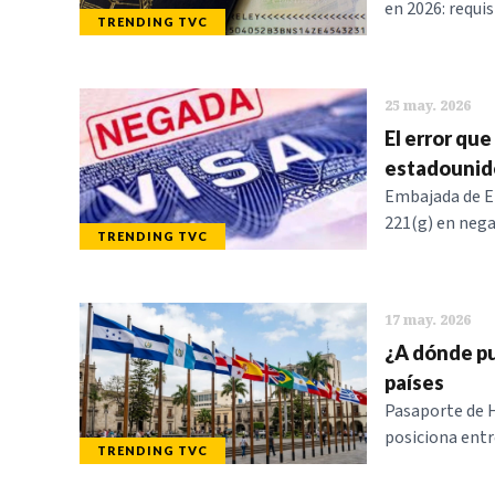
en 2026: requis
TRENDING TVC
25 may. 2026
El error qu
estadounid
Embajada de EE
221(g) en nega
TRENDING TVC
17 may. 2026
¿A dónde pue
países
Pasaporte de H
posiciona entr
TRENDING TVC