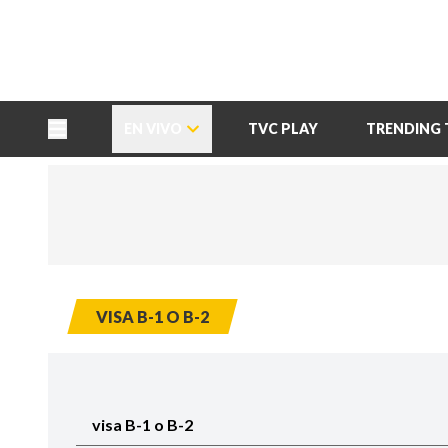
TU NOTA
DEPORTES TVC
HRN
EN VIVO
TVC PLAY
TRENDING 
VISA B-1 O B-2