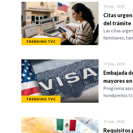
18 jun. 2026
Citas urgen
del trámite
Las citas urge
familiares; ta
TRENDING TVC
17 jun. 2026
Embajada de
mayores en
Programa apoy
hondureños tra
TRENDING TVC
15 jun. 2026
Requisitos 