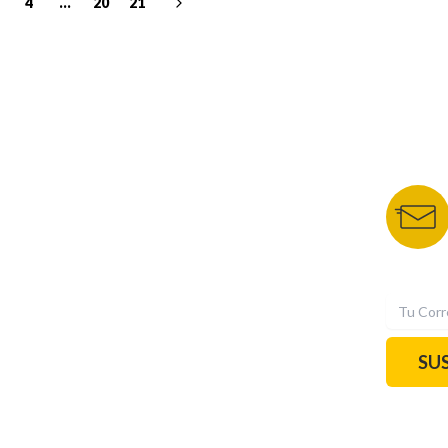
4
...
20
21
NUESTROS PORTALES
BOLETÍN 
TU NOTA
DEPORTES TVC
HRN
N
SU