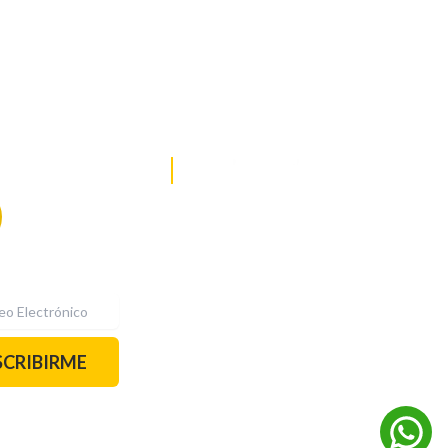
DE NOTICIAS
PAUTA CON NOSOTROS
Recibe las
mejores
historias
REDES SOCIALES
directamente a
tu correo.
¡Suscríbete YA!
SCRIBIRME