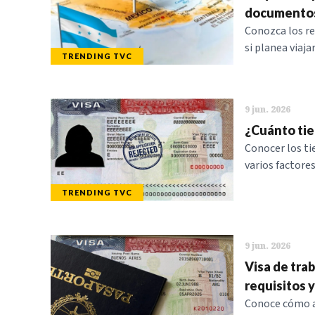
documentos
Conozca los re
si planea viaj
TRENDING TVC
9 jun. 2026
¿Cuánto tiem
Conocer los tie
varios factore
TRENDING TVC
9 jun. 2026
Visa de tra
requisitos 
Conoce cómo ap