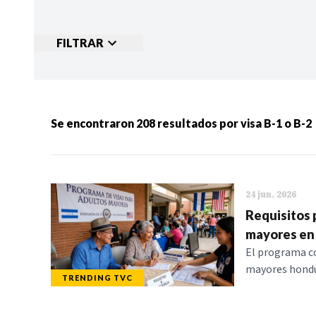
FILTRAR
Ordenar por:
MÁS RECIENTES
MENOS
Se encontraron
208
resultados por
visa B-1 o B-2
Categorias:
NOTICIAS
S
24 jun. 2026
Requisitos 
mayores en
El programa co
mayores hondur
TRENDING TVC