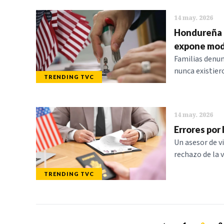
14 may. 2026
Hondureña r
expone mod
Familias denun
nunca existier
TRENDING TVC
14 may. 2026
Errores por 
Un asesor de v
rechazo de la v
TRENDING TVC