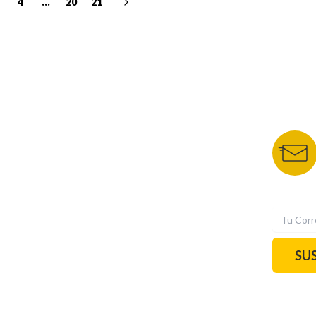
4
...
20
21
NUESTROS PORTALES
BOLETÍN 
TU NOTA
DEPORTES TVC
HRN
N
SU