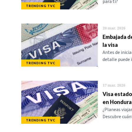
para ti?
TRENDING TVC
20 mar. 2026
Embajada de
la visa
Antes de inici
detalle puede i
TRENDING TVC
17 mar. 2026
Visa estado
en Hondura
¿Planeas viajar
Descubre cuánt
TRENDING TVC