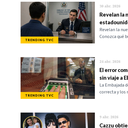
30 abr. 2026
Revelan la n
estadounid
Revelan la nue
Conozca qué b
TRENDING TVC
24 abr. 2026
El error com
sin viaje a E
La Embajada de
correcta y los
TRENDING TVC
9 abr. 2026
Cazzu obtien