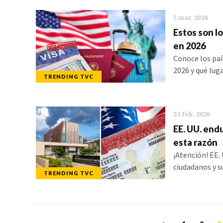
5 mar. 2026
Estos son l
en 2026
Conoce los paí
2026 y qué lug
TRENDING TVC
24 feb. 2026
EE. UU. end
esta razón
¡Atención! EE.
ciudadanos y su
TRENDING TVC