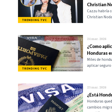
Christian N
Cazzu habría co
Christian Noda
TRENDING TVC
24 mar. 2026
¿Como aplic
Honduras e
Miles de hondu
aplicar seguro
TRENDING TVC
23 mar. 2026
¿Está Hondur
Honduras queda 
cambios migrat