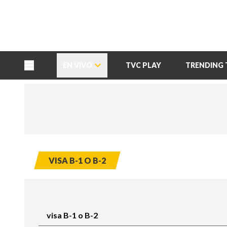
TU NOTA
DEPORTES TVC
HRN
EN VIVO
TVC PLAY
TRENDING 
VISA B-1 O B-2