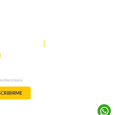
DE NOTICIAS
PAUTA CON NOSOTROS
Recibe las
mejores
historias
REDES SOCIALES
directamente a
tu correo.
¡Suscríbete YA!
SCRIBIRME