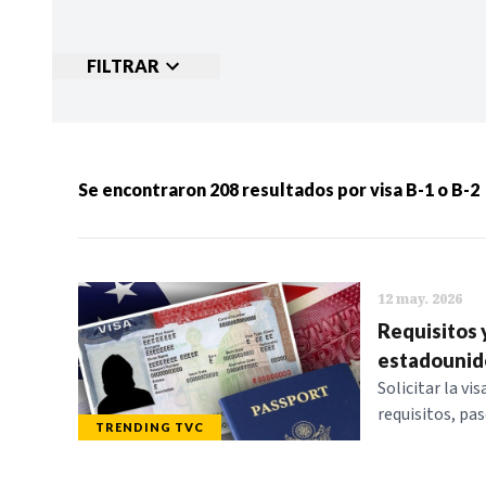
FILTRAR
Ordenar por:
MÁS RECIENTES
MENOS
Se encontraron
208
resultados por
visa B-1 o B-2
Categorias:
NOTICIAS
S
12 may. 2026
Requisitos y
estadounid
Solicitar la v
requisitos, pas
TRENDING TVC