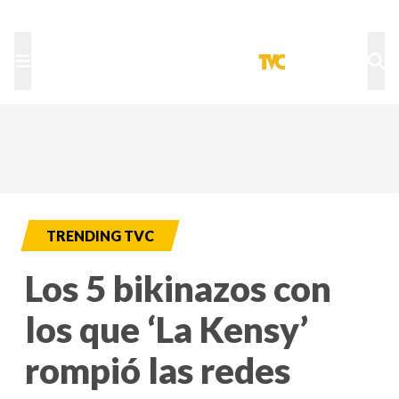
TU NOTA
DEPORTES TVC
HRN
TRENDING TVC
Los 5 bikinazos con
los que ‘La Kensy’
rompió las redes