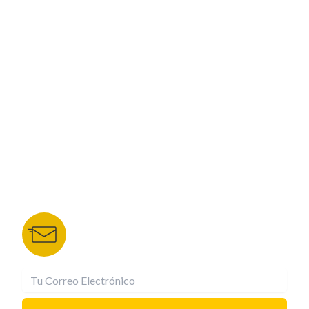
ESPECIALES
CORPORATIVO
NUESTROS PORTALES
TU NOTA
DEPORTES TVC
HRN
BOLETÍN DE NOTICIAS
Recibe las mejores historias directamente a tu
correo.
¡Suscríbete YA!