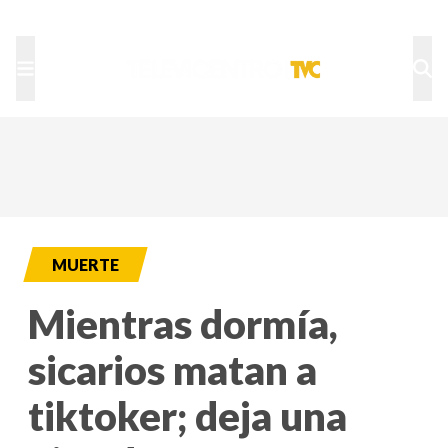
TU NOTA
DEPORTES TVC
HRN
MUERTE
Mientras dormía,
sicarios matan a
tiktoker; deja una