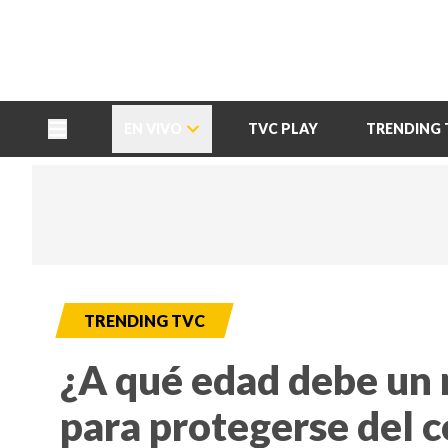
TU NOTA
DEPORTES TVC
HRN
EN VIVO
TVC PLAY
TRENDING 
TRENDING TVC
¿A qué edad debe un n
para protegerse del c