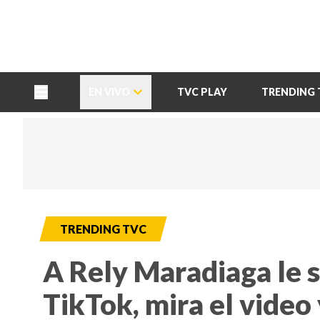
TU NOTA
DEPORTES TVC
HRN
EN VIVO
TVC PLAY
TRENDING 
TRENDING TVC
A Rely Maradiaga le s
TikTok, mira el video