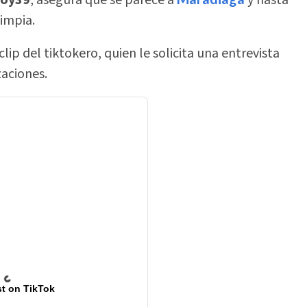
limpia.
ip del tiktokero, quien le solicita una entrevista
zaciones.
t on TikTok