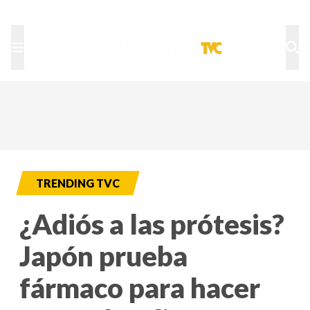
TU NOTA
DEPORTES TVC
HRN
TRENDING TVC
¿Adiós a las prótesis?
Japón prueba
fármaco para hacer