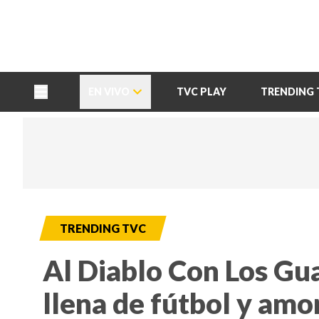
TU NOTA
DEPORTES TVC
HRN
EN VIVO
TVC PLAY
TRENDING 
TRENDING TVC
Al Diablo Con Los Gua
llena de fútbol y amo