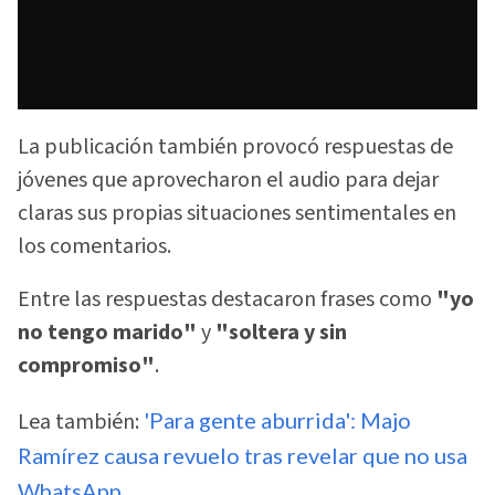
La publicación también provocó respuestas de
jóvenes que aprovecharon el audio para dejar
claras sus propias situaciones sentimentales en
los comentarios.
Entre las respuestas destacaron frases como
"yo
no tengo marido"
y
"soltera y sin
compromiso"
.
Lea también:
'Para gente aburrida': Majo
Ramírez causa revuelo tras revelar que no usa
WhatsApp