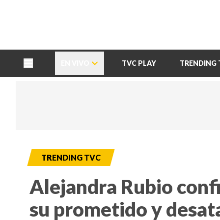
TU NOTA
DEPORTES TVC
HRN
EN VIVO
TVC PLAY
TRENDING 
TRENDING TVC
Alejandra Rubio confi
su prometido y desat