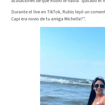
acusaciones de que Rubio le había "quitado el 
Durante el live en TikTok, Rubio leyó un coment
Capi era novio de tu amiga Michelle?".