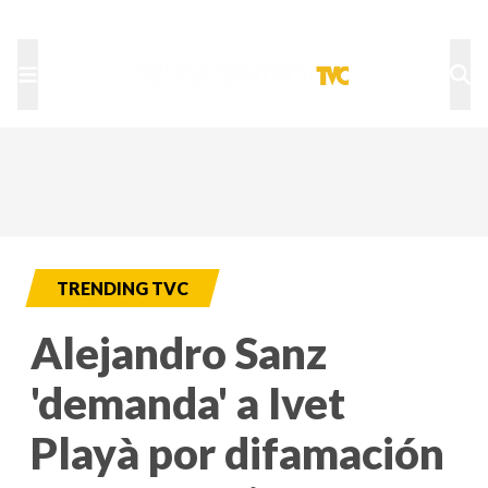
TU NOTA
DEPORTES TVC
HRN
TRENDING TVC
Alejandro Sanz
'demanda' a Ivet
Playà por difamación