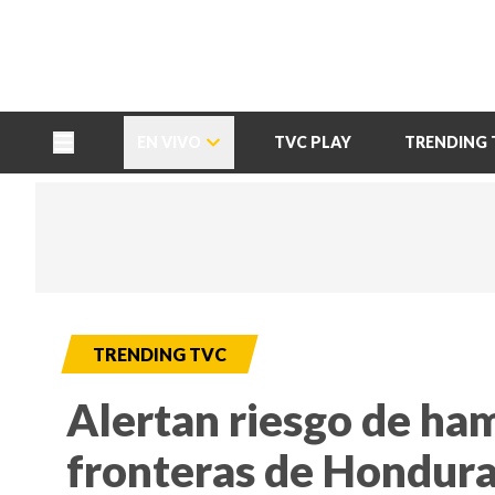
TU NOTA
DEPORTES TVC
HRN
EN VIVO
TVC PLAY
TRENDING 
TRENDING TVC
Alertan riesgo de ha
fronteras de Hondura