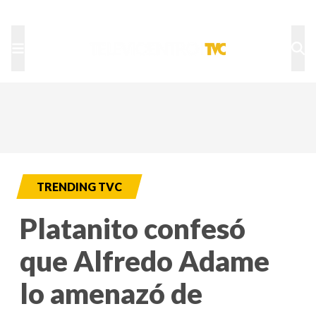
TU NOTA
DEPORTES TVC
HRN
TRENDING TVC
Platanito confesó
que Alfredo Adame
lo amenazó de