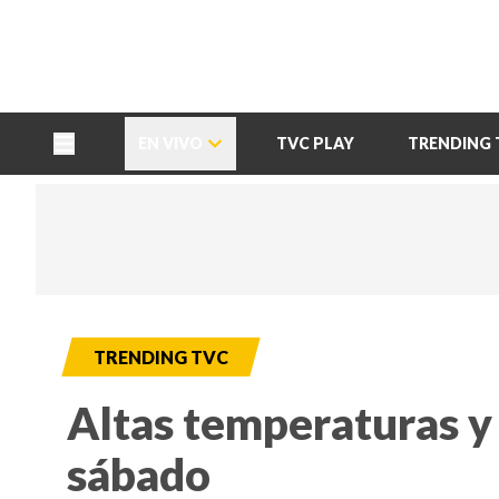
TU NOTA
DEPORTES TVC
HRN
EN VIVO
TVC PLAY
TRENDING 
TRENDING TVC
Altas temperaturas y 
sábado