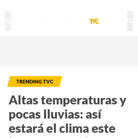
TU NOTA
DEPORTES TVC
HRN
TRENDING TVC
Altas temperaturas y
pocas lluvias: así
estará el clima este