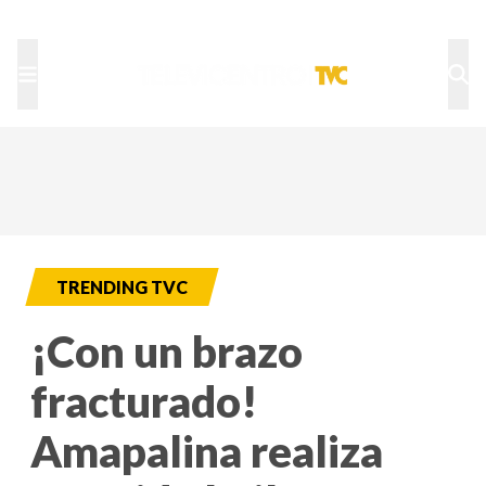
TU NOTA
DEPORTES TVC
HRN
TRENDING TVC
¡Con un brazo
fracturado!
Amapalina realiza