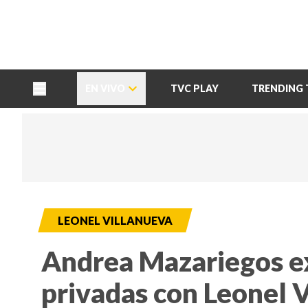
TU NOTA
DEPORTES TVC
HRN
EN VIVO
TVC PLAY
TRENDING 
LEONEL VILLANUEVA
Andrea Mazariegos e
privadas con Leonel 