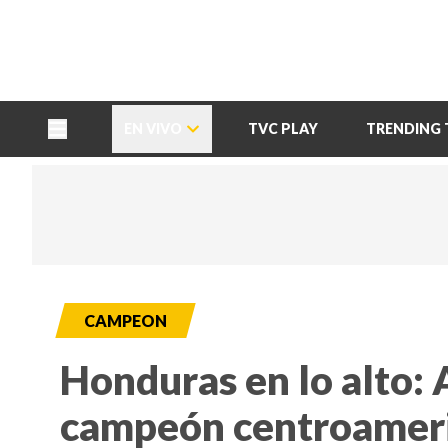
TU NOTA
DEPORTES TVC
HRN
EN VIVO
TVC PLAY
TRENDING 
CAMPEON
Honduras en lo alto:
campeón centroameri