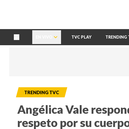
TU NOTA
DEPORTES TVC
HRN
EN VIVO
TVC PLAY
TRENDING 
TRENDING TVC
Angélica Vale respond
respeto por su cuerp