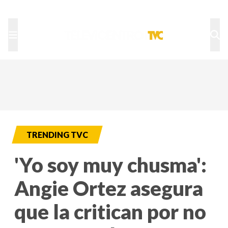
TU NOTA
DEPORTES TVC
HRN
TRENDING TVC
'Yo soy muy chusma':
Angie Ortez asegura
que la critican por no