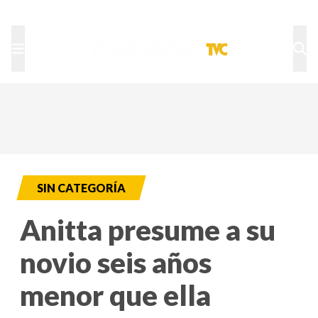
TU NOTA
DEPORTES TVC
HRN
SIN CATEGORÍA
Anitta presume a su
novio seis años
menor que ella