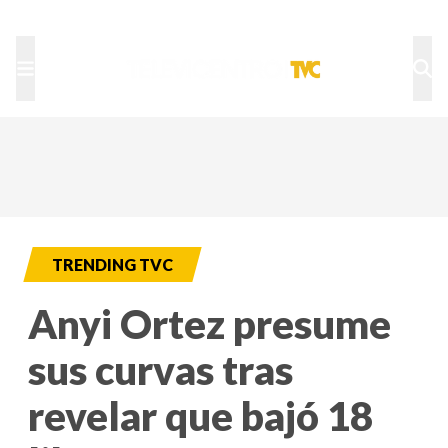
TU NOTA
DEPORTES TVC
HRN
TRENDING TVC
Anyi Ortez presume
sus curvas tras
revelar que bajó 18