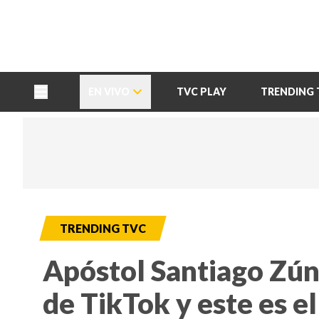
TU NOTA
DEPORTES TVC
HRN
EN VIVO
TVC PLAY
TRENDING 
TRENDING TVC
Apóstol Santiago Zúni
de TikTok y este es el