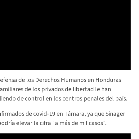
a Defensa de los Derechos Humanos en Honduras
amiliares de los privados de libertad le han
liendo de control en los centros penales del país.
nfirmados de covid-19 en Támara, ya que Sinager
dría elevar la cifra "a más de mil casos".