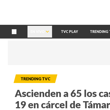
TU NOTA
DEPORTES TVC
HRN
EN VIVO
TVC PLAY
TRENDING 
TRENDING TVC
Ascienden a 65 los ca
19 en cárcel de Táma