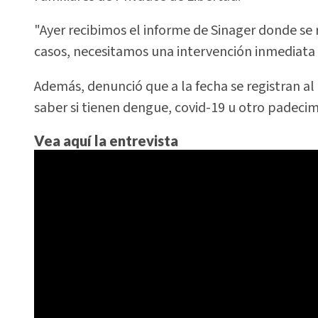
"Ayer recibimos el informe de Sinager donde se
casos, necesitamos una intervención inmediata d
Además, denunció que a la fecha se registran al
saber si tienen dengue, covid-19 u otro padecim
Vea aquí la entrevista