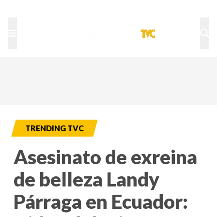
TU NOTA
DEPORTES TVC
HRN
TRENDING TVC
Asesinato de exreina
de belleza Landy
Párraga en Ecuador: