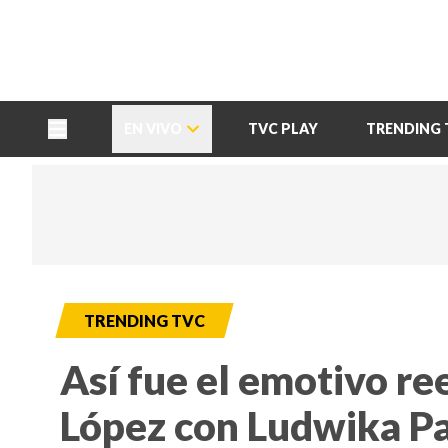
TU NOTA
DEPORTES TVC
HRN
EN VIVO
TVC PLAY
TRENDING 
TRENDING TVC
Así fue el emotivo r
López con Ludwika Pa