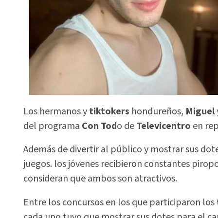
Los hermanos y
tiktokers
hondureños,
Miguel
del programa
Con Tod
o de
Televicentro
en re
Además de divertir al público y mostrar sus dote
juegos. los jóvenes recibieron constantes pirop
consideran que ambos son atractivos.
Entre los concursos en los que participaron los
cada uno tuvo que mostrar sus dotes para el c