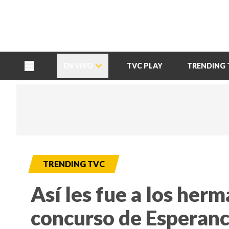
TU NOTA
DEPORTES TVC
HRN
EN VIVO
TVC PLAY
TRENDING 
TRENDING TVC
Así les fue a los her
concurso de Esperanc