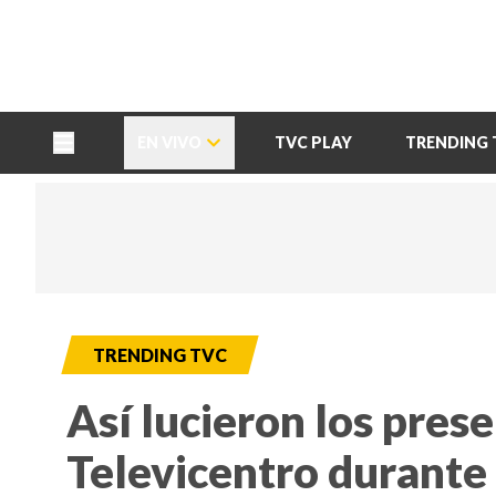
TU NOTA
DEPORTES TVC
HRN
EN VIVO
TVC PLAY
TRENDING 
TRENDING TVC
Así lucieron los pres
Televicentro durante 