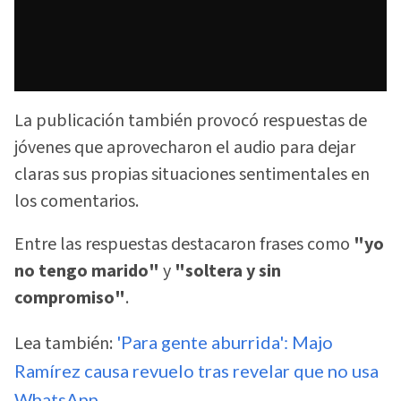
La publicación también provocó respuestas de
jóvenes que aprovecharon el audio para dejar
claras sus propias situaciones sentimentales en
los comentarios.
Entre las respuestas destacaron frases como
"yo
no tengo marido"
y
"soltera y sin
compromiso"
.
Lea también:
'Para gente aburrida': Majo
Ramírez causa revuelo tras revelar que no usa
WhatsApp