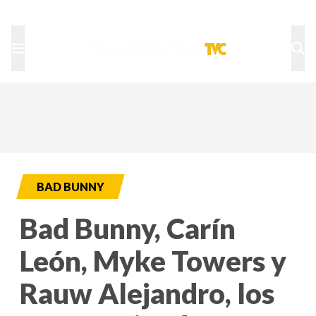
TU NOTA
DEPORTES TVC
HRN
BAD BUNNY
Bad Bunny, Carín
León, Myke Towers y
Rauw Alejandro, los