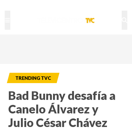
TU NOTA
DEPORTES TVC
HRN
TRENDING TVC
Bad Bunny desafía a
Canelo Álvarez y
Julio César Chávez