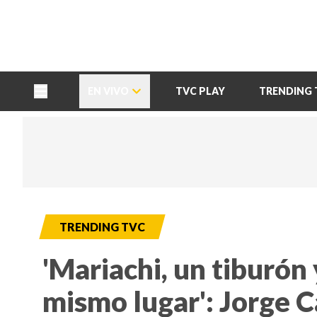
TU NOTA
DEPORTES TVC
HRN
EN VIVO
TVC PLAY
TRENDING 
TRENDING TVC
'Mariachi, un tiburón
mismo lugar': Jorge C