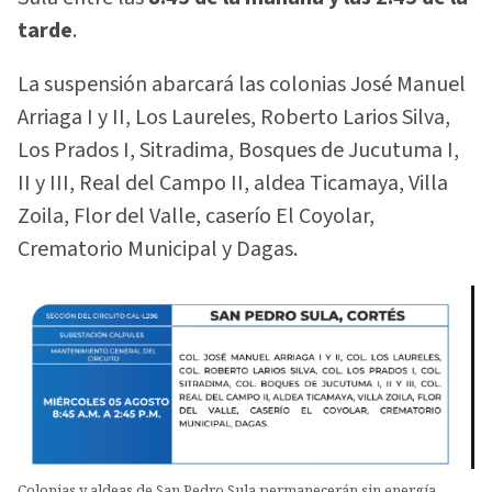
tarde
.
La suspensión abarcará las colonias José Manuel
Arriaga I y II, Los Laureles, Roberto Larios Silva,
Los Prados I, Sitradima, Bosques de Jucutuma I,
II y III, Real del Campo II, aldea Ticamaya, Villa
Zoila, Flor del Valle, caserío El Coyolar,
Crematorio Municipal y Dagas.
Colonias y aldeas de San Pedro Sula permanecerán sin energía