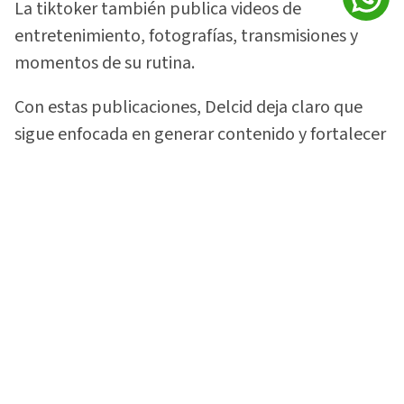
La tiktoker también publica videos de
entretenimiento, fotografías, transmisiones y
momentos de su rutina.
Con estas publicaciones, Delcid deja claro que
sigue enfocada en generar contenido y fortalecer
la comunidad que construyó alrededor de su
gusto por las motocicletas.
Vea:
¡Lo soltó todo! 'La Sarca Biker' rompe el
silencio sobre video con Davis Flow