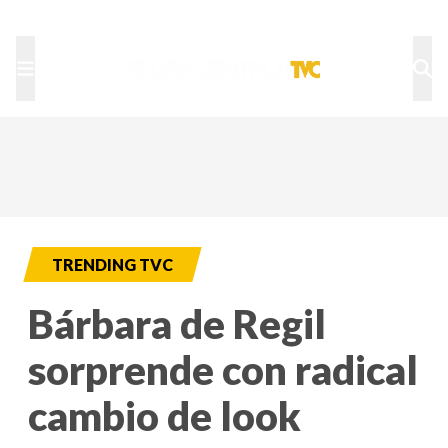
TU NOTA
DEPORTES TVC
HRN
TRENDING TVC
Bárbara de Regil
sorprende con radical
cambio de look