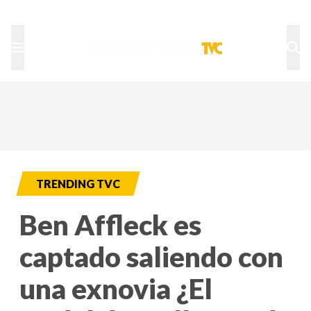
TU NOTA
DEPORTES TVC
HRN
TRENDING TVC
Ben Affleck es
captado saliendo con
una exnovia ¿El