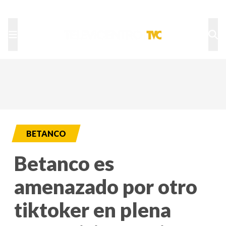
TU NOTA
DEPORTES TVC
HRN
BETANCO
Betanco es
amenazado por otro
tiktoker en plena