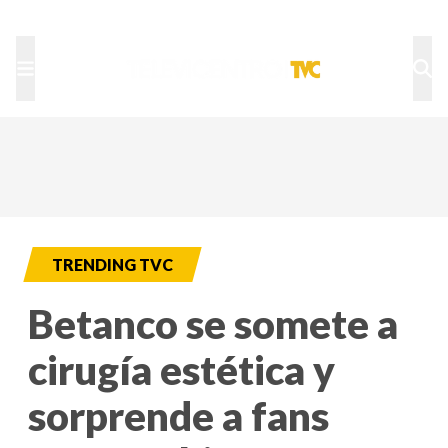
TU NOTA
DEPORTES TVC
HRN
TRENDING TVC
Betanco se somete a
cirugía estética y
sorprende a fans