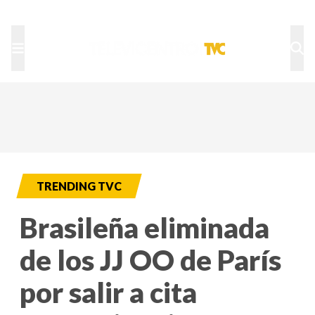
TU NOTA
DEPORTES TVC
HRN
TRENDING TVC
Brasileña eliminada
de los JJ OO de París
por salir a cita