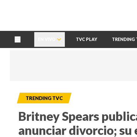
TU NOTA
DEPORTES TVC
HRN
EN VIVO
TVC PLAY
TRENDING 
TRENDING TVC
Britney Spears public
anunciar divorcio; su