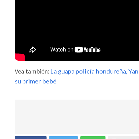
Vea también:
La guapa policía hondureña, Ya
su primer bebé