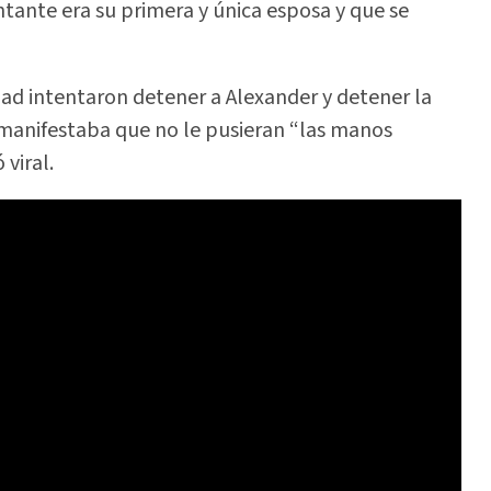
ntante era su primera y única esposa y que se
dad intentaron detener a Alexander y detener la
manifestaba que no le pusieran “las manos
 viral.