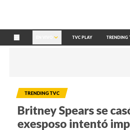
TU NOTA
DEPORTES TVC
HRN
EN VIVO
TVC PLAY
TRENDING 
TRENDING TVC
Britney Spears se cas
exesposo intentó imp