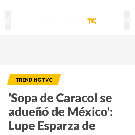
TU NOTA
DEPORTES TVC
HRN
TRENDING TVC
'Sopa de Caracol se
adueñó de México':
Lupe Esparza de